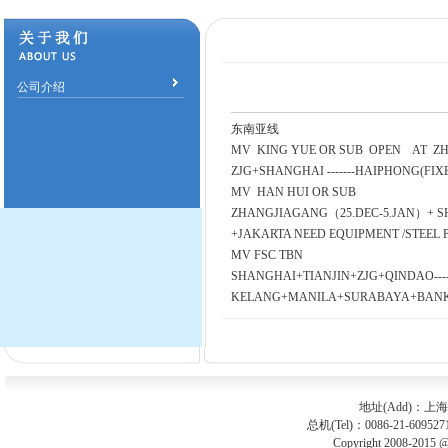
公司介绍
东南亚线
MV KING YUE OR SUB OPEN AT ZH
ZJG+SHANGHAI -------HAIPHONG(FI
MV HAN HUI OR SUB
ZHANGJIAGANG（25.DEC-5.JAN）+ SH
+JAKARTA NEED EQUIPMENT /STEEL 
MV FSC TBN
SHANGHAI+TIANJIN+ZJG+QINDAO---
KELANG+MANILA+SURABAYA+BAN
地址(Add)：上
总机(Tel)：0086-21-609527
Copyright 2008-2015